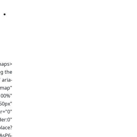
 maps
ng the
 aria-
 map"
100%"
50px"
r="0"
der:0"
lace?
AsP6-