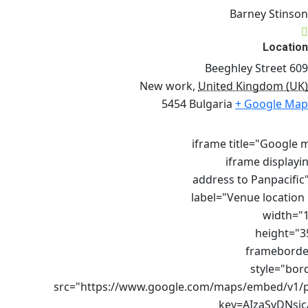
Barney Stinson
Location
609 Beeghley Street
New work
,
United Kingdom (UK)
5454
Bulgaria
+ Google Map
<iframe title="Google
iframe displayi
address to Panpacific"
label="Venue location
width="
height="3
frameborde
style="bor
src="https://www.google.com/maps/embed/v1/p
key=AIzaSyDNsic