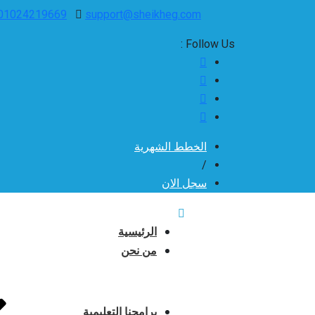
01024219669
support@sheikheg.com
Follow Us :
الخطط الشهرية
/
سجل الان
الرئيسية
من نحن
برامجنا التعليمية