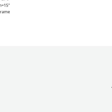
m=15"
frame>