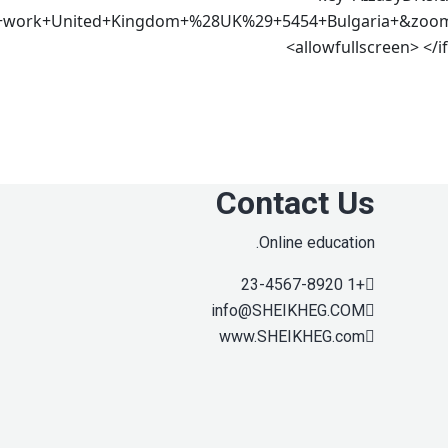
+work+United+Kingdom+%28UK%29+5454+Bulgaria+&zoo
allowfullscreen> </i
Contact Us
Online education.
+1 23-4567-8920
info@SHEIKHEG.COM
www.SHEIKHEG.com